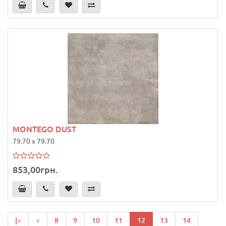
MONTEGO DUST
79.70 x 79.70
853,00грн.
|<
<
8
9
10
11
12
13
14