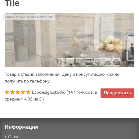
Tile
плитка керамическая Golden Tile
Товар в стадии заполнения. Цену и консультацию можно
получить по телефону.
Ecodesign.studio
(
147
голосов, в
Продолжить
среднем:
4.95
из
5
)
Информация
О нас