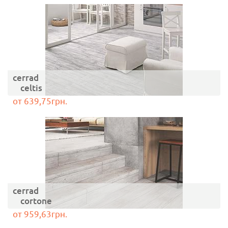
cerrad
celtis
от 639,75грн.
cerrad
cortone
от 959,63грн.