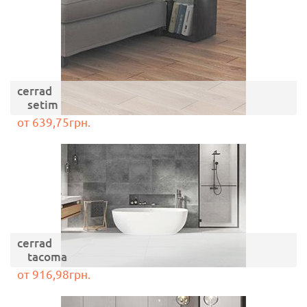
cerrad
setim
от 639,75грн.
cerrad
tacoma
от 916,98грн.