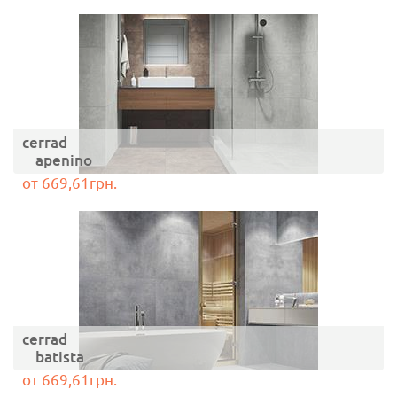
cerrad
apenino
от 669,61грн.
cerrad
batista
от 669,61грн.