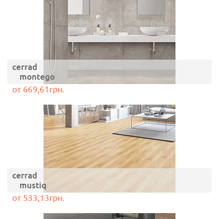
cerrad
montego
от 669,61грн.
cerrad
mustiq
от 533,13грн.