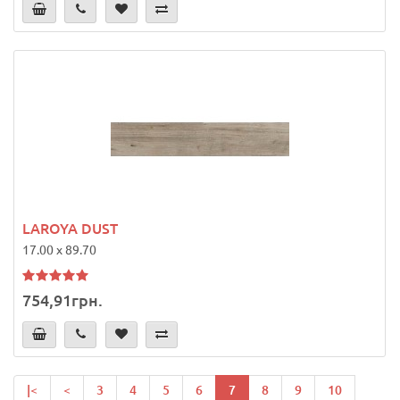
LAROYA DUST
17.00 x 89.70
754,91грн.
|<
<
3
4
5
6
7
8
9
10