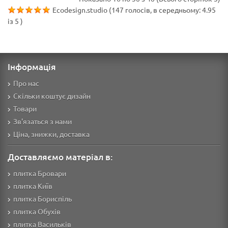
Ecodesign.studio
(
147
голосів, в середньому:
4.95
із
5
)
Інформація
Про нас
Скільки коштує дизайн
Товари
Зв'язаться з нами
Ціна, знижки, доставка
Доставляємо матеріал в:
плитка Бровари
плитка Київ
плитка Бориспіль
плитка Обухів
плитка Васильків