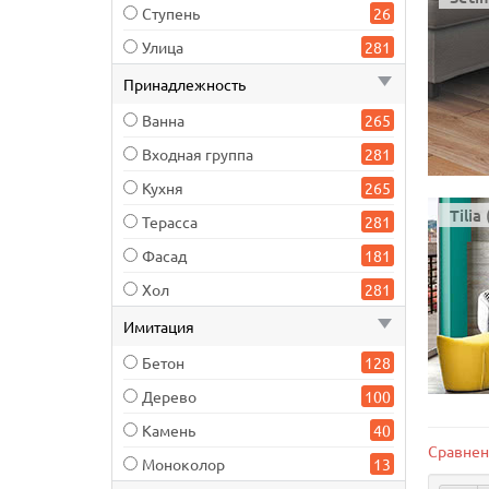
Ступень
26
Улица
281
Принадлежность
Ванна
265
Входная группа
281
Кухня
265
Tilia 
Терасса
281
Фасад
181
Хол
281
Имитация
Бетон
128
Дерево
100
Камень
40
Сравнен
Моноколор
13