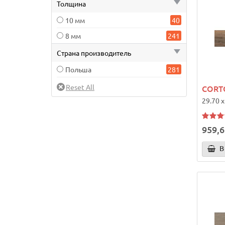
Толщина
10 мм
40
8 мм
241
Страна производитель
Польша
281
CORT
29.70 x
959,6
В