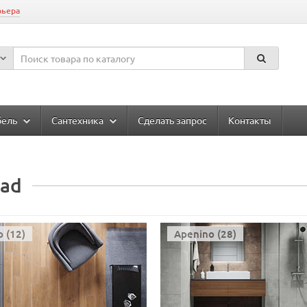
рьера
бель
Сантехника
Сделать запрос
Контакты
rad
o (12)
Apenino (28)