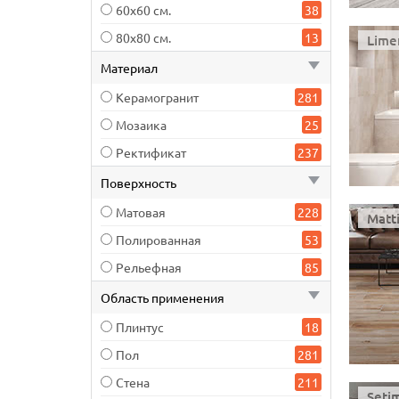
60х60 см.
38
80х80 см.
13
Limer
Материал
Керамогранит
281
Мозаика
25
Ректификат
237
Поверхность
Матовая
228
Matti
Полированная
53
Рельефная
85
Область применения
Плинтус
18
Пол
281
Стена
211
Setim