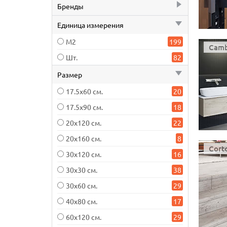
Под заказ
57
Бренды
В наличии
224
Cerrad
281
Единица измерения
М2
199
Camb
Шт.
82
Размер
17.5х60 см.
20
17.5х90 см.
18
20х120 см.
22
20х160 см.
8
Cort
30х120 см.
16
30х30 см.
38
30х60 см.
29
40х80 см.
17
60х120 см.
29