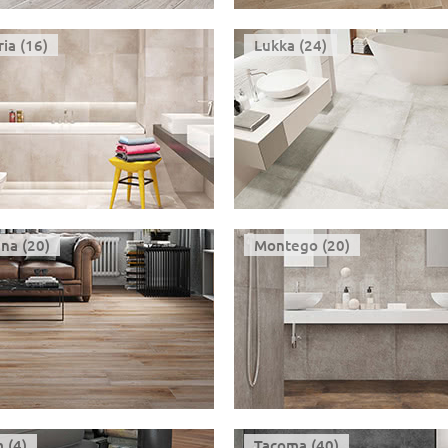
ia (16)
Lukka (24)
na (20)
Montego (20)
 (4)
Tacoma (40)