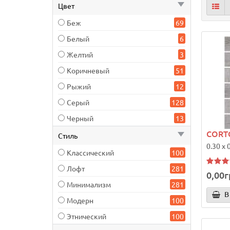
Цвет
Беж
69
Белый
6
Желтий
3
Коричневый
51
Рыжий
12
Серый
128
Черный
13
CORTO
Стиль
0.30 x 
Классический
100
Лофт
281
0,00г
Минимализм
281
В
Модерн
100
Этнический
100