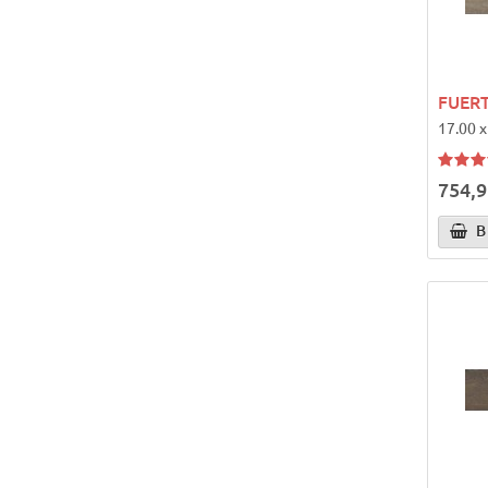
FUER
17.00 x
754,9
В