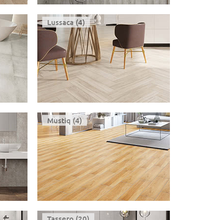
Lussaca (4)
Mustiq (4)
Tassero (20)