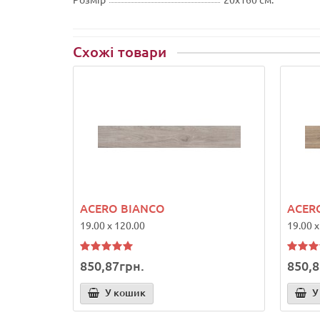
Схожі товари
ACERO BIANCO
ACER
19.00 x 120.00
19.00 x
850,87грн.
850,8
У кошик
У