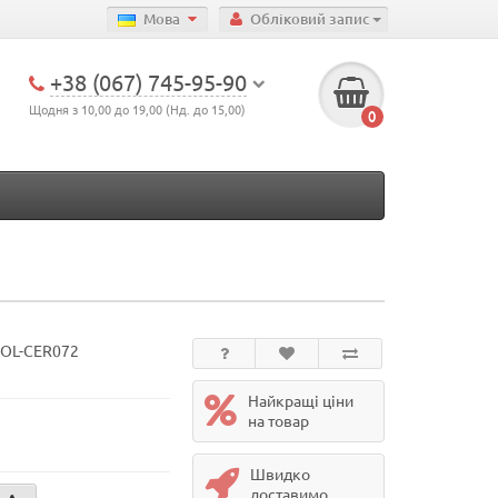
Мова
Обліковий запис
+38 (067) 745-95-90
Щодня з 10,00 до 19,00 (Нд. до 15,00)
0
POL-CER072
Найкращі ціни
на товар
Швидко
доставимо