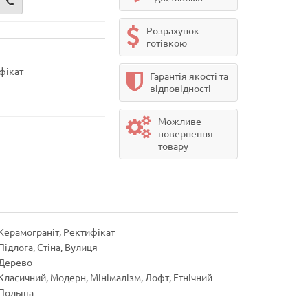
Розрахунок
готівкою
фікат
Гарантія якості та
відповідності
Можливе
повернення
товару
Керамограніт, Ректифікат
Підлога, Стіна, Вулиця
Дерево
Класичний, Модерн, Мінімалізм, Лофт, Етнічний
Польша