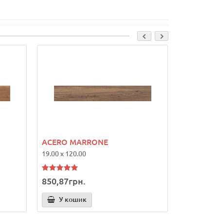
ACERO MARRONE
ACERO B
19.00 x 120.00
29.70 x 29.
850,87грн.
0,00грн.
У кошик
У ко