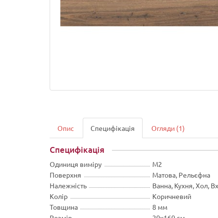
Опис
Специфікація
Огляди (1)
Специфікація
Одиниця виміру
М2
Поверхня
Матова, Рельєфна
Належність
Ванна, Кухня, Хол, В
Колір
Коричневий
Товщина
8 мм
Розмір
20х160 см.