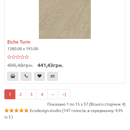
Eiche Turin
1380.00 x 193.00
490,48грн.
441,43грн.
1
2
3
4
>
>|
Показано 1 по 15 з 57 (Всього сторінок 4)
Ecodesign.studio
(
147
голосів, в середньому:
4.95
із
5
)