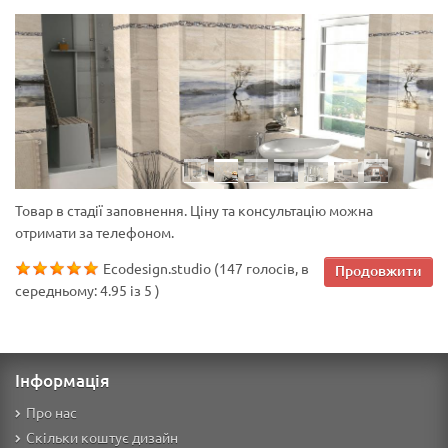
плитка керамічна Golden Tile
Товар в стадії заповнення. Ціну та консультацію можна
отримати за телефоном.
Ecodesign.studio
(
147
голосів, в
Продовжити
середньому:
4.95
із
5
)
Інформація
Про нас
Скільки коштує дизайн