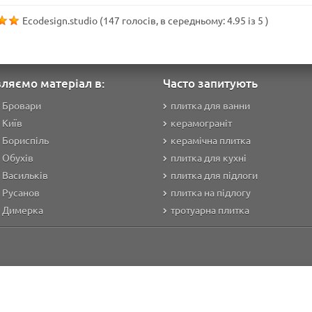
Ecodesign.studio
(
147
голосів, в середньому:
4.95
із
5
)
ляємо матеріал в:
Часто запитують
 Бровари
плитка для ванни
 Київ
керамограніт
 Бориспіль
керамічна плитка
 Обухів
плитка для кухні
 Васильків
плитка для підлоги
 Русанов
плитка на підлогу
а Димерка
тротуарна плитка