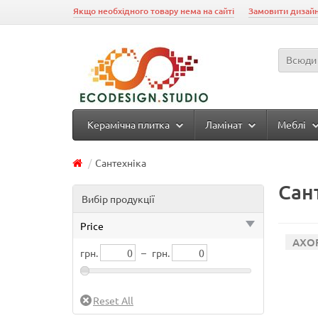
Якщо необхідного товару нема на сайті
Замовити дизайн
Всюди
Керамічна плитка
Ламінат
Меблі
Сантехніка
Сан
Вибір продукції
Price
AXOR
грн.
–
грн.