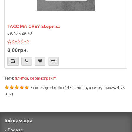
TACOMA GREY Stopnica
59.70 x 29.70
0,00грн.
Теги:
плитка
,
керамограніт
Ecodesign.studio
(
147
голосів, в середньому:
4.95
із
5
)
Інформація
Про нас