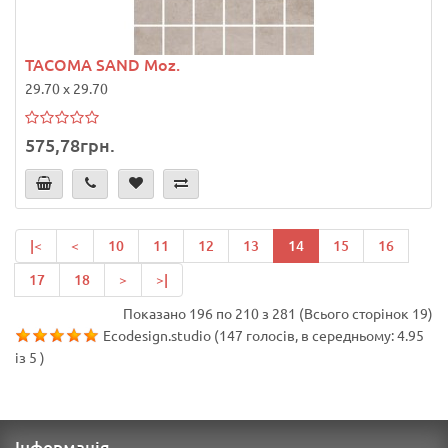
TACOMA SAND Moz.
29.70 x 29.70
575,78грн.
|<
<
10
11
12
13
14
15
16
17
18
>
>|
Показано 196 по 210 з 281 (Всього сторінок 19)
Ecodesign.studio
(
147
голосів, в середньому:
4.95
із
5
)
Інформація