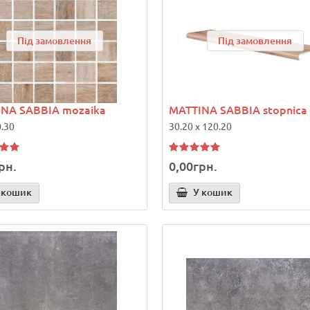
Під замовлення
Під замовлення
NA SABBIA mozaika
MATTINA SABBIA stopnica
0.30
30.20 x 120.20
рн.
0,00грн.
 кошик
У кошик