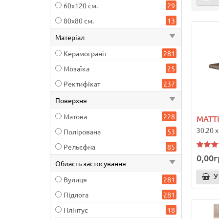
60х120 см.
29
80х80 см.
13
Матеріал
Керамограніт
281
Мозаїка
25
Ректифікат
237
Поверхня
Матова
228
MATT
30.20 x
Полірована
53
Рельєфна
85
0,00г
Область застосування
У
Вулиця
281
Підлога
281
Плінтус
18