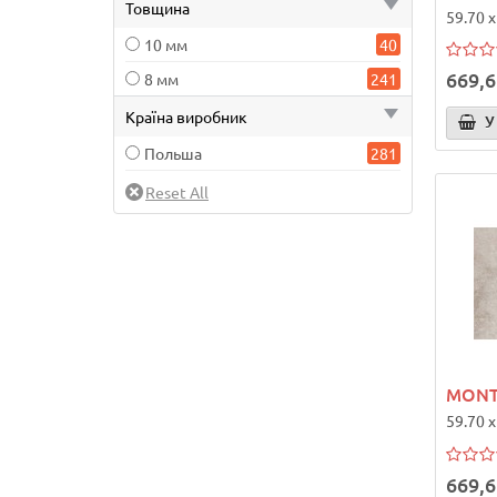
Товщина
59.70 x
10 мм
40
669,6
8 мм
241
Країна виробник
У
Польша
281
MONT
59.70 x
669,6