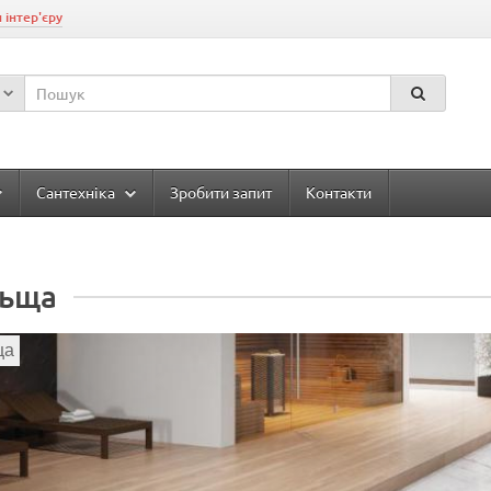
 інтер'єру
Сантехніка
Зробити запит
Контакти
ьща
ща