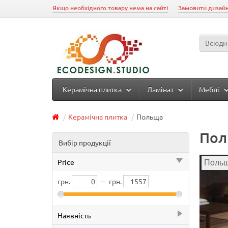
Якщо необхідного товару нема на сайті
Замовити дизайн
Всюди
Керамічна плитка
Ламінат
Меблі
Керамічна плитка
Польща
Пол
Вибір продукції
Price
Поль
грн.
–
грн.
Наявність