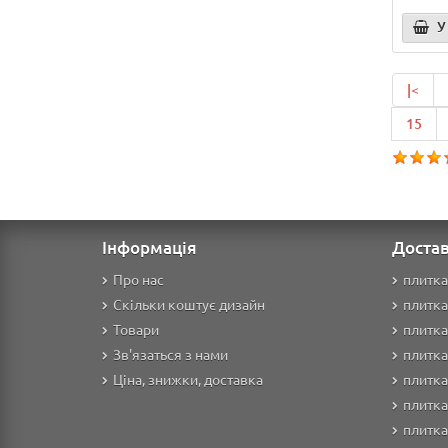
У
|<
15
Інформація
Достав
Про нас
плитка
Скільки коштує дизайн
плитка
Товари
плитка
Зв'язаться з нами
плитка
Ціна, знижки, доставка
плитка
плитка
плитк