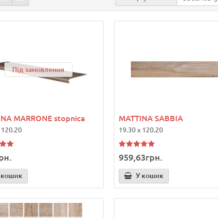
Під замовлення
INA MARRONE stopnica
MATTINA SABBIA
 120.20
19.30 x 120.20
рн.
959,63грн.
 кошик
У кошик