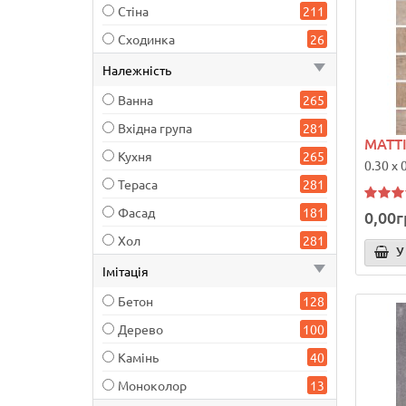
Стіна
211
Сходинка
26
Належність
Ванна
265
Вхідна група
281
MATTI
Кухня
265
0.30 x 
Тераса
281
Фасад
181
0,00г
Хол
281
У
Імітація
Бетон
128
Дерево
100
Камінь
40
Моноколор
13