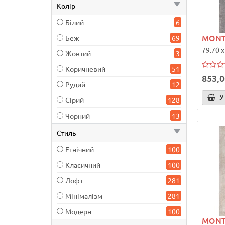
Колір
Білий
6
MONT
Беж
69
79.70 x
Жовтий
3
Коричневий
51
853,0
Рудий
12
У
Сірий
128
Чорний
13
Стиль
Етнічний
100
Класичний
100
Лофт
281
Мінімалізм
281
Модерн
100
MONT