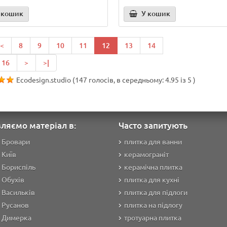
 кошик
У кошик
<
8
9
10
11
12
13
14
16
>
>|
Ecodesign.studio
(
147
голосів, в середньому:
4.95
із
5
)
ляємо матеріал в:
Часто запитують
 Бровари
плитка для ванни
 Київ
керамограніт
 Бориспіль
керамічна плитка
 Обухів
плитка для кухні
 Васильків
плитка для підлоги
 Русанов
плитка на підлогу
а Димерка
тротуарна плитка