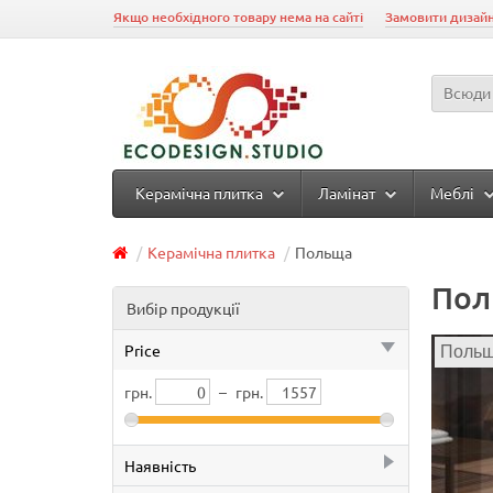
Якщо необхідного товару нема на сайті
Замовити дизайн
Всюди
Керамічна плитка
Ламінат
Меблі
Керамічна плитка
Польща
Пол
Вибір продукції
Price
Поль
грн.
–
грн.
Наявність