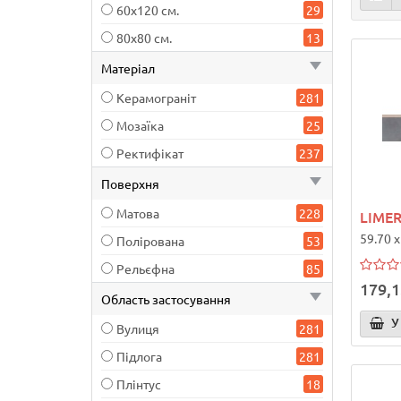
60х120 см.
29
80х80 см.
13
Матеріал
Керамограніт
281
Мозаїка
25
Ректифікат
237
Поверхня
Матова
228
LIMER
59.70 x
Полірована
53
Рельєфна
85
179,1
Область застосування
У
Вулиця
281
Підлога
281
Плінтус
18