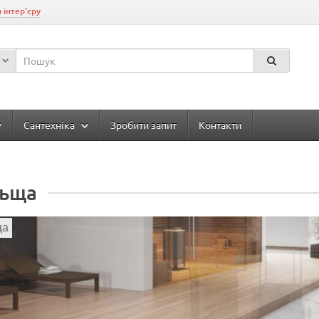
 інтер'єру
Сантехніка
Зробити запит
Контакти
ьща
ща