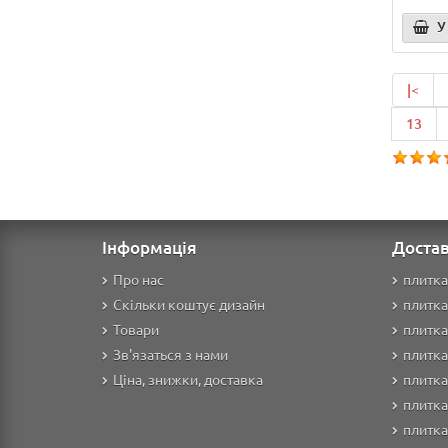
У
|<
13
Інформація
Достав
Про нас
плитка
Скільки коштує дизайн
плитка
Товари
плитка
Зв'язаться з нами
плитка
Ціна, знижки, доставка
плитка
плитка
плитк