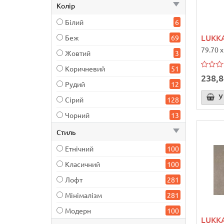
Колір
Білий
6
LUKKA
Беж
69
79.70 x
Жовтий
3
Коричневий
51
238,8
Рудий
12
У
Сірий
128
Чорний
13
Стиль
Етнічний
100
Класичний
100
Лофт
281
Мінімалізм
281
Модерн
100
LUKK