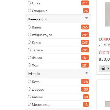
Стіна
211
Сходинка
26
Належність
Ванна
265
Вхідна група
281
LUKK
Кухня
265
79.70 x
Тераса
281
Фасад
181
853,0
Хол
281
У
Імітація
Бетон
128
Дерево
100
Камінь
40
Моноколор
13