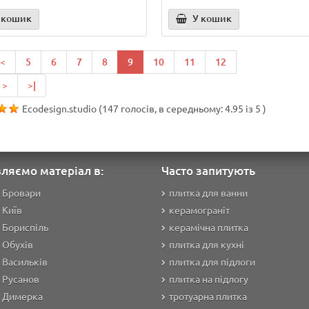
 кошик
У кошик
<
5
6
7
8
9
10
11
12
>
>|
Ecodesign.studio
(
147
голосів, в середньому:
4.95
із
5
)
ляємо матеріал в:
Часто запитують
 Бровари
плитка для ванни
 Київ
керамограніт
 Бориспіль
керамічна плитка
 Обухів
плитка для кухні
 Васильків
плитка для підлоги
 Русанов
плитка на підлогу
а Димерка
тротуарна плитка