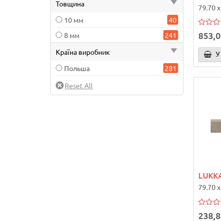
Товщина
79.70 x
10 мм
40
853,0
8 мм
241
Країна виробник
У
Польша
281
LUKKA
79.70 x
238,8