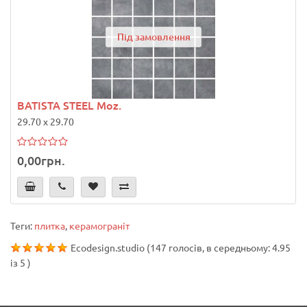
Під замовлення
BATISTA STEEL Moz.
29.70 x 29.70
0,00грн.
Теги:
плитка
,
керамограніт
Ecodesign.studio
(
147
голосів, в середньому:
4.95
із
5
)