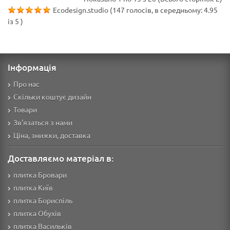
Ecodesign.studio
(
147
голосів, в середньому:
4.95
із
5
)
Інформація
Про нас
Скільки коштує дизайн
Товари
Зв'язаться з нами
Ціна, знижки, доставка
Доставляємо матеріал в:
плитка Бровари
плитка Київ
плитка Бориспіль
плитка Обухів
плитка Васильків