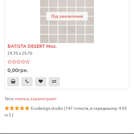
Під замовлення
BATISTA DESERT Moz.
29.70 x 29.70
0,00грн.
Теги:
плитка
,
керамограніт
Ecodesign.studio
(
147
голосів, в середньому:
4.95
із
5
)