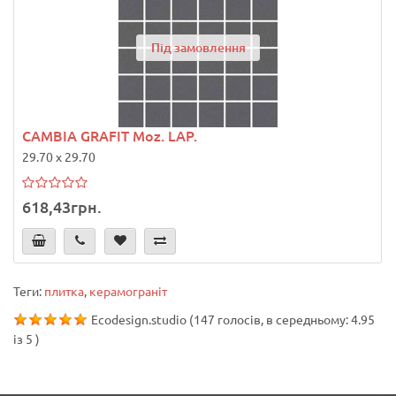
Під замовлення
CAMBIA GRAFIT Moz. LAP.
29.70 x 29.70
618,43грн.
Теги:
плитка
,
керамограніт
Ecodesign.studio
(
147
голосів, в середньому:
4.95
із
5
)