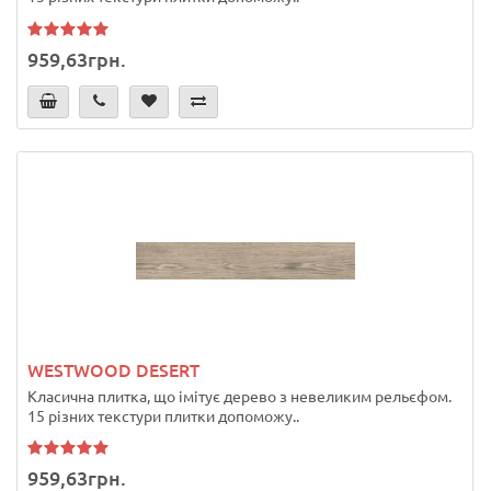
959,63грн.
WESTWOOD DESERT
Класична плитка, що імітує дерево з невеликим рельєфом.
15 різних текстури плитки допоможу..
959,63грн.