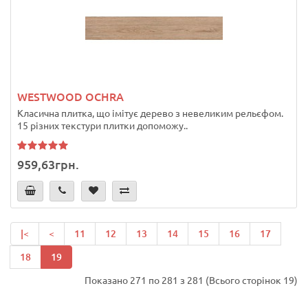
WESTWOOD OCHRA
Класична плитка, що імітує дерево з невеликим рельєфом.
15 різних текстури плитки допоможу..
959,63грн.
|<
<
11
12
13
14
15
16
17
18
19
Показано 271 по 281 з 281 (Всього сторінок 19)