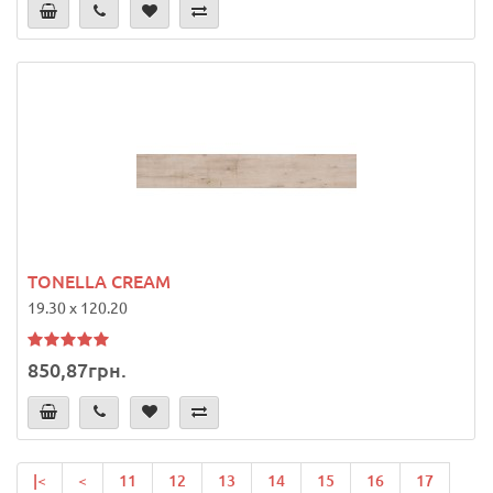
TONELLA CREAM
19.30 x 120.20
850,87грн.
|<
<
11
12
13
14
15
16
17